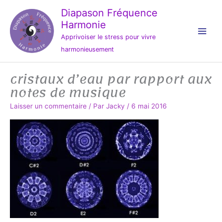
Aller
Diapason Fréquence
au
Harmonie
contenu
Apprivoiser le stress pour vivre
harmonieusement
cristaux d’eau par rapport aux
notes de musique
Laisser un commentaire
/ Par
Jacky
/
6 mai 2016