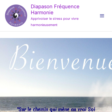
Aller
Diapason Fréquence
au
Harmonie
contenu
Apprivoiser le stress pour vivre
harmonieusement
"Sur le chemin qui mène au vrai Soi