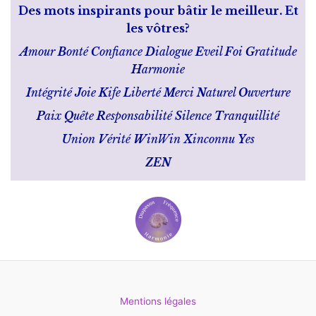
Des
mots inspirants pour bâtir le meilleur.
Et
les vôtres?
A
mour
B
onté
C
onfiance
D
ialogue
E
veil
F
oi
G
ratitude
H
armonie
I
ntégrité
J
oie
K
ife
L
iberté
M
erci
N
aturel
O
uverture
P
aix
Q
uête
R
esponsabilité
S
ilence
T
ranquillité
U
nion
V
érité
W
inWin
X
inconnu
Y
es
ZEN
Mentions légales